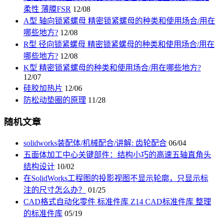
柔性 薄膜FSR
12/08
A型 轴向锁紧螺母 精密锁紧螺母的种类和使用场合/用在
哪些地方?
12/08
R型 径向锁紧螺母 精密锁紧螺母的种类和使用场合/用在
哪些地方?
12/08
K型 精密锁紧螺母的种类和使用场合/用在哪些地方?
12/07
硅胶加热片
12/06
防松动垫圈的原理
11/28
随机文章
solidworks装配体/机械配合/讲解: 齿轮配合
06/04
五面体加工中心关键部件：结构小巧的高速五轴直角头
结构设计
10/02
在SolidWorks工程图的投影视图不显示轮廓，只显示标
注的尺寸怎么办？
01/25
CAD格式自动化零件 标准件库 Z14 CAD标准件库 整理
的标准件库
05/19