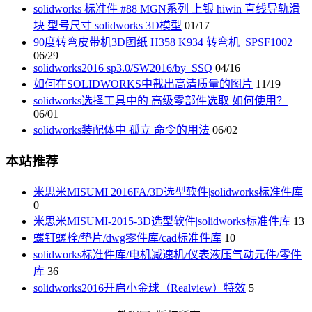
solidworks 标准件 #88 MGN系列 上银 hiwin 直线导轨滑
块 型号尺寸 solidworks 3D模型
01/17
90度转弯皮带机3D图纸 H358 K934 转弯机_SPSF1002
06/29
solidworks2016 sp3.0/SW2016/by_SSQ
04/16
如何在SOLIDWORKS中截出高清质量的图片
11/19
solidworks选择工具中的 高级零部件选取 如何使用？
06/01
solidworks装配体中 孤立 命令的用法
06/02
本站推荐
米思米MISUMI 2016FA/3D选型软件|solidworks标准件库
0
米思米MISUMI-2015-3D选型软件|solidworks标准件库
13
螺钉螺栓/垫片/dwg零件库/cad标准件库
10
solidworks标准件库/电机减速机/仪表液压气动元件/零件
库
36
solidworks2016开启小金球（Realview）特效
5