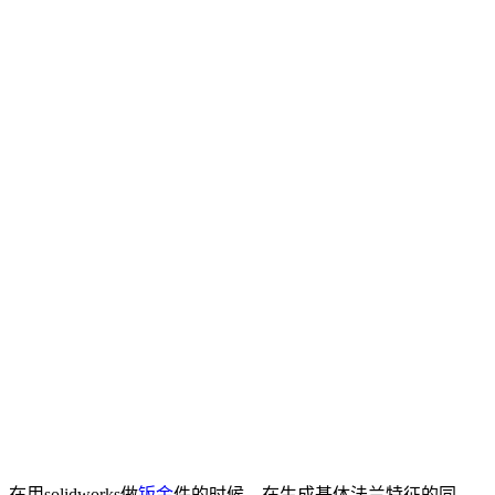
在用solidworks做
钣金
件的时候，在生成基体法兰特征的同