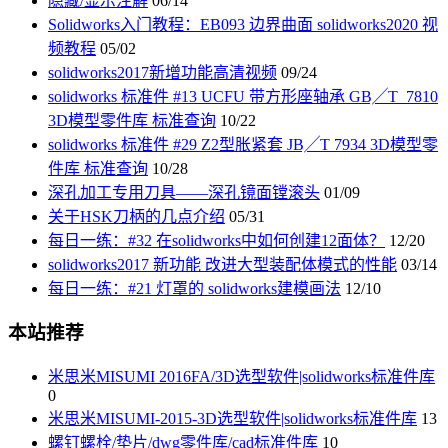
隐藏/显示注解
06/14
Solidworks入门教程：EB093 边界曲面 solidworks2020 视
频教程
05/02
solidworks2017新增功能高清视频
09/24
solidworks 标准件 #13 UCFU 带方形座轴承 GB╱T_7810
3D模型零件库 标准查询
10/22
solidworks 标准件 #29 Z2型胀紧套 JB╱T 7934 3D模型零
件库 标准查询
10/28
深孔加工专用刀具——深孔镜面镗滚头
01/09
关于HSK刀柄的几点介绍
05/31
每日一练：#32 在solidworks中如何创建12面体？
12/20
solidworks2017 新功能 改进大型装配体模式的性能
03/14
每日一练：#21 灯罩的 solidworks建模画法
12/10
本站推荐
米思米MISUMI 2016FA/3D选型软件|solidworks标准件库
0
米思米MISUMI-2015-3D选型软件|solidworks标准件库
13
螺钉螺栓/垫片/dwg零件库/cad标准件库
10