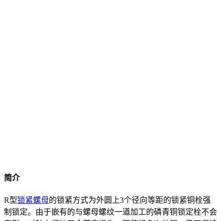
简介
R型
锁紧螺母
的锁紧方式为外圆上3个径向等距的锁紧铜栓强
制锁定。由于嵌有的与螺母螺纹一道加工的磷青铜锁定栓不会