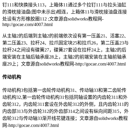
钉111和快换接头113，上箱体11通过多个拉钉111与拉头油缸
的滑枕接油盘(图中未示出)相连，上箱体11与滑枕接油盘连接
处设有方形橡胶圈112 ;
文章源自solidworks教程网-
http://gocae.com/4007.html
从主轴2的后端到主轴2的前端依次设有第一压盖21、活塞22、
第二压盖23、拉杆24、拉爪固定块25和拉爪26，第二压盖23与
拉杆24之间设有碟簧27，碟簧27套设在拉杆24上，主轴2的后
端安装在主轴后轴承座28上，主轴2的前端安装在主轴前轴承
座29上；
文章源自solidworks教程网-http://gocae.com/4007.html
传动机构
传动机构3包括第一齿轮传动机构31、传动轴33和第二齿轮传
动机构32,第一齿轮传动机构31包括同轴设置的内齿轮311和外
齿轮312，内齿轮311套设在外齿轮312的外侧，且内齿轮311的
内齿部313与外齿轮312的外齿部314之间设有纵向间距315，外
齿轮312与传动轴33渐开线花键连接；
文章源自solidworks教程
网-http://gocae.com/4007.html