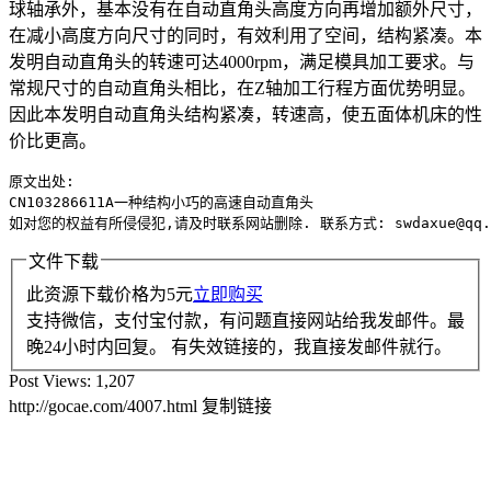
球轴承外，基本没有在自动直角头高度方向再增加额外尺寸，
在减小高度方向尺寸的同时，有效利用了空间，结构紧凑。本
发明自动直角头的转速可达4000rpm，满足模具加工要求。与
常规尺寸的自动直角头相比，在Z轴加工行程方面优势明显。
因此本发明自动直角头结构紧凑，转速高，使五面体机床的性
价比更高。
原文出处:

CN103286611A一种结构小巧的高速自动直角头

如对您的权益有所侵侵犯,请及时联系网站删除. 联系方式: swdaxue@qq.
文件下载
此资源下载价格为
5
元
立即购买
支持微信，支付宝付款，有问题直接网站给我发邮件。最
晚24小时内回复。 有失效链接的，我直接发邮件就行。
Post Views:
1,207
http://gocae.com/4007.html
复制链接