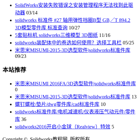
SolidWorks安装失败错误之安装管理程序无法找到此驱
动器
03/14
solidworks 标准件 #27 轴用弹性挡圈B型 GB╱T 894.2
3D模型零件库 标准查询
10/27
5套贴标机 solidworks三维模型 3D图纸
11/16
solidworks装配体中的卷选如何使用？选择工具栏
05/25
米思米MISUMI-2015-3D选型软件|solidworks标准件库
09/23
本站推荐
米思米MISUMI 2016FA/3D选型软件|solidworks标准件库
0
米思米MISUMI-2015-3D选型软件|solidworks标准件库
13
螺钉螺栓/垫片/dwg零件库/cad标准件库
10
solidworks标准件库/电机减速机/仪表液压气动元件/零件
库
36
solidworks2016开启小金球（Realview）特效
5
Copyright © Solidworks教程网 版权所有