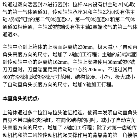
均通过双向活塞封73进行密封；拉杆24内设有供主轴2中心吹
气的第一气体通道81，传动轴轴承座34和主轴2之间设有供主
轴2鼻端气封的第二气体通道82，第一气体通道81和第二气体
通道82相连通，主轴2的前端设有供主轴2鼻端吹气的第三气体
通道83。
主轴中心到上箱体的上表面距离约230mm，极大减小了自动直
角头高度方向的尺寸，增加了 Z轴加工行程；主轴的前端端面
到传动轴中心的距离约162mm，主轴上安装使用38mm的短铣
刀刀盘时，刀盘端面距离传动轴中心约200mm，不超过常用
400方滑枕机床的滑枕尺寸范围，结构紧凑、小巧，极大减小
了自动直角头长度方向的尺寸，增加Y轴加工行程。
本直角头的优点:
上箱体通过多个拉钉与拉头油缸相连，使得本发明自动直角头
自身不带C轴松夹油缸，在简化结构的同吋，减小了自动直角
头高度方向的尺寸，増加了 Z轴加エ行程；除了对第一齿轮传
动机构和第二齿轮传动机构起支撑作用的背靠背的第一角接触