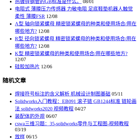
热镀锌钢管的GB标准是什么。
08/01
电阻式 薄膜压力传感器 力敏电阻 足底鞋垫机器人触觉
柔性 薄膜FSR
12/08
A型 轴向锁紧螺母 精密锁紧螺母的种类和使用场合/用在
哪些地方?
12/08
R型 径向锁紧螺母 精密锁紧螺母的种类和使用场合/用在
哪些地方?
12/08
K型 精密锁紧螺母的种类和使用场合/用在哪些地方?
12/07
硅胶加热片
12/06
随机文章
焊接符号标注的含义解析 机械设计制图基础
05/11
Solidworks入门教程：EB091 滚子链 GB1244标准 链轮画
法 solidworks2020 视频教程
04/27
装配体的外观
06/07
cswa三维习题：35-solidworks零件与工程图-视频教程
03/19
放样
06/15