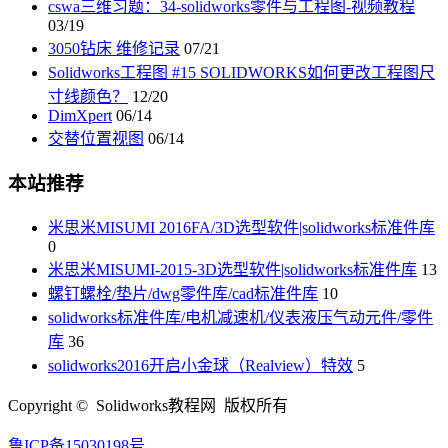
cswa三维习题：34-solidworks零件与工程图-视频教程
03/19
3050钻床 维修记录
07/21
Solidworks工程图 #15 SOLIDWORKS如何更改工程图尺
寸线颜色？
12/20
DimXpert
06/14
交替位置视图
06/14
本站推荐
米思米MISUMI 2016FA/3D选型软件|solidworks标准件库
0
米思米MISUMI-2015-3D选型软件|solidworks标准件库
13
螺钉螺栓/垫片/dwg零件库/cad标准件库
10
solidworks标准件库/电机减速机/仪表液压气动元件/零件
库
36
solidworks2016开启小金球（Realview）特效
5
Copyright © Solidworks教程网 版权所有
鲁ICP备15030198号