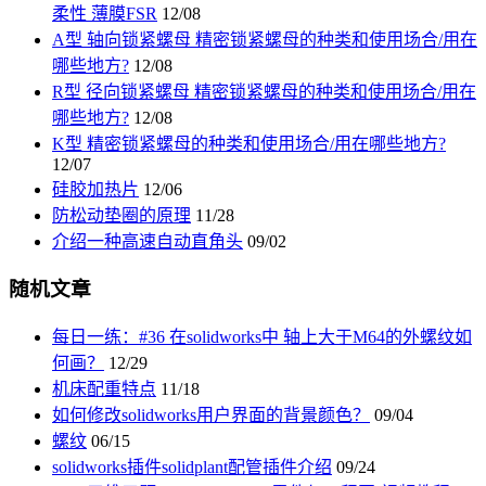
柔性 薄膜FSR
12/08
A型 轴向锁紧螺母 精密锁紧螺母的种类和使用场合/用在
哪些地方?
12/08
R型 径向锁紧螺母 精密锁紧螺母的种类和使用场合/用在
哪些地方?
12/08
K型 精密锁紧螺母的种类和使用场合/用在哪些地方?
12/07
硅胶加热片
12/06
防松动垫圈的原理
11/28
介绍一种高速自动直角头
09/02
随机文章
每日一练：#36 在solidworks中 轴上大于M64的外螺纹如
何画？
12/29
机床配重特点
11/18
如何修改solidworks用户界面的背景颜色？
09/04
螺纹
06/15
solidworks插件solidplant配管插件介绍
09/24