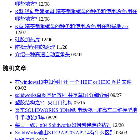
哪些地方?
12/08
R型 径向锁紧螺母 精密锁紧螺母的种类和使用场合/用在
哪些地方?
12/08
K型 精密锁紧螺母的种类和使用场合/用在哪些地方?
12/07
硅胶加热片
12/06
防松动垫圈的原理
11/28
介绍一种高速自动直角头
09/02
随机文章
在windows10中如何打开 一个 HEIF or HEIC 图片文件
09/02
solidworks草图基础教程 共享草图 详细介绍
09/27
塑胶结构之7：火山口结构
05/15
叉车SOLIDWORKS 3D图纸 电动液压堆高车三维模型地
牛手动装卸车
08/29
每日一练：#34 Solidworks如何创建麻花钻？
12/20
SolidWorks输出STEP AP203 AP214有什么区别
03/03