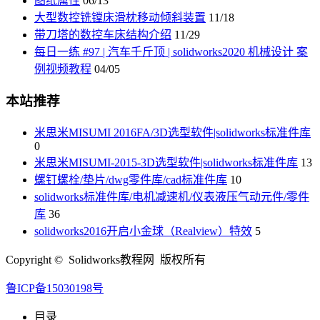
图纸属性
06/13
大型数控铣镗床滑枕移动倾斜装置
11/18
带刀塔的数控车床结构介绍
11/29
每日一练 #97 | 汽车千斤顶 | solidworks2020 机械设计 案
例视频教程
04/05
本站推荐
米思米MISUMI 2016FA/3D选型软件|solidworks标准件库
0
米思米MISUMI-2015-3D选型软件|solidworks标准件库
13
螺钉螺栓/垫片/dwg零件库/cad标准件库
10
solidworks标准件库/电机减速机/仪表液压气动元件/零件
库
36
solidworks2016开启小金球（Realview）特效
5
Copyright © Solidworks教程网 版权所有
鲁ICP备15030198号
目录