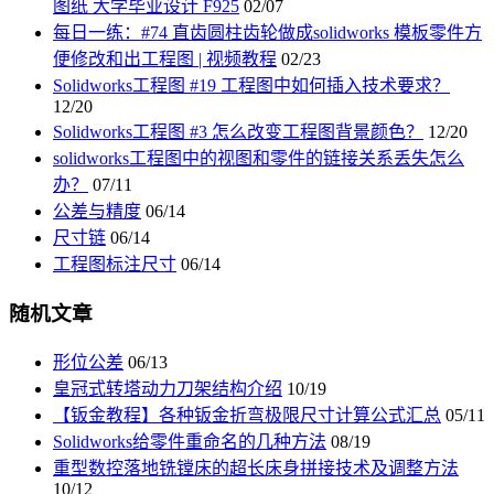
图纸 大学毕业设计 F925
02/07
每日一练：#74 直齿圆柱齿轮做成solidworks 模板零件方
便修改和出工程图 | 视频教程
02/23
Solidworks工程图 #19 工程图中如何插入技术要求？
12/20
Solidworks工程图 #3 怎么改变工程图背景颜色？
12/20
solidworks工程图中的视图和零件的链接关系丢失怎么
办？
07/11
公差与精度
06/14
尺寸链
06/14
工程图标注尺寸
06/14
随机文章
形位公差
06/13
皇冠式转塔动力刀架结构介绍
10/19
【钣金教程】各种钣金折弯极限尺寸计算公式汇总
05/11
Solidworks给零件重命名的几种方法
08/19
重型数控落地铣镗床的超长床身拼接技术及调整方法
10/12