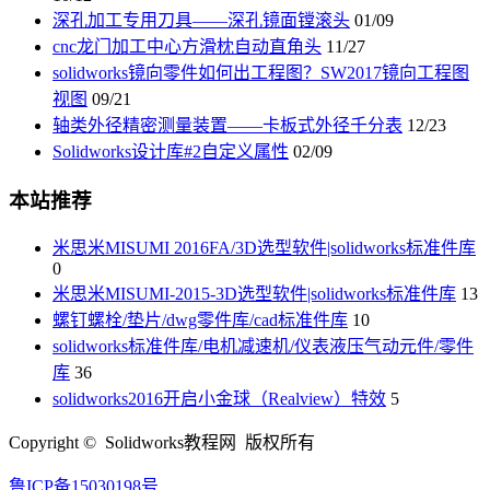
深孔加工专用刀具——深孔镜面镗滚头
01/09
cnc龙门加工中心方滑枕自动直角头
11/27
solidworks镜向零件如何出工程图？SW2017镜向工程图
视图
09/21
轴类外径精密测量装置——卡板式外径千分表
12/23
Solidworks设计库#2自定义属性
02/09
本站推荐
米思米MISUMI 2016FA/3D选型软件|solidworks标准件库
0
米思米MISUMI-2015-3D选型软件|solidworks标准件库
13
螺钉螺栓/垫片/dwg零件库/cad标准件库
10
solidworks标准件库/电机减速机/仪表液压气动元件/零件
库
36
solidworks2016开启小金球（Realview）特效
5
Copyright © Solidworks教程网 版权所有
鲁ICP备15030198号