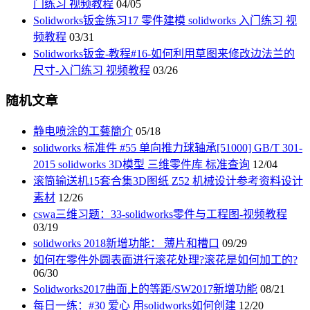
门练习 视频教程
04/05
Solidworks钣金练习17 零件建模 solidworks 入门练习 视
频教程
03/31
Solidworks钣金-教程#16-如何利用草图来修改边法兰的
尺寸-入门练习 视频教程
03/26
随机文章
静电喷涂的工藝簡介
05/18
solidworks 标准件 #55 单向推力球轴承[51000] GB/T 301-
2015 solidworks 3D模型 三维零件库 标准查询
12/04
滚筒输送机15套合集3D图纸 Z52 机械设计参考资料设计
素材
12/26
cswa三维习题：33-solidworks零件与工程图-视频教程
03/19
solidworks 2018新增功能： 薄片和槽口
09/29
如何在零件外圆表面进行滚花处理?滚花是如何加工的?
06/30
Solidworks2017曲面上的等距/SW2017新增功能
08/21
每日一练：#30 爱心 用solidworks如何创建
12/20