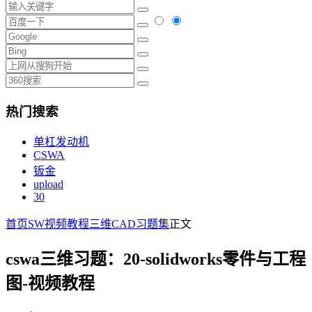
热门搜索
单杠发动机
CSWA
钣金
upload
30
首页
SW视频教程
三维CAD习题集
正文
cswa三维习题：20-solidworks零件与工程
图-视频教程