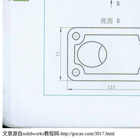
文章源自solidworks教程网-http://gocae.com/3917.html