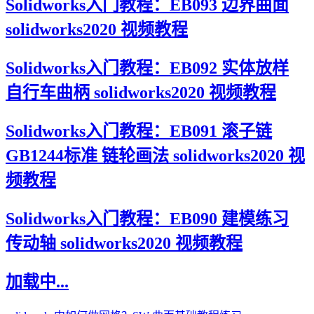
Solidworks入门教程：EB093 边界曲面
solidworks2020 视频教程
Solidworks入门教程：EB092 实体放样
自行车曲柄 solidworks2020 视频教程
Solidworks入门教程：EB091 滚子链
GB1244标准 链轮画法 solidworks2020 视
频教程
Solidworks入门教程：EB090 建模练习
传动轴 solidworks2020 视频教程
加载中...