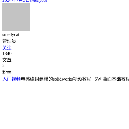
2024年7月5日
smellycat
smellycat
管理员
关注
1340
文章
2
粉丝
入门视频
电感绕组建模的solidworks视频教程 | SW 曲面基础