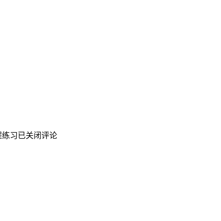
教程练习
已关闭评论