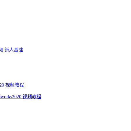
视频 新人基础
2020 视频教程
dworks2020 视频教程