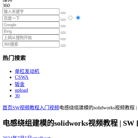
360
热门搜索
单杠发动机
CSWA
钣金
upload
30
首页
SW视频教程
入门视频
电感绕组建模的solidworks视频教程
电感绕组建模的solidworks视频教程 | 