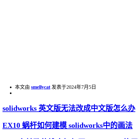
本文由
smellycat
发表于2024年7月5日
solidworks 英文版无法改成中文版怎么办
EX10 蜗杆如何建模 solidworks中的画法