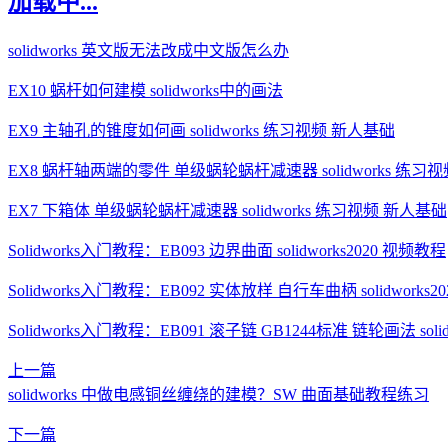
加载中...
solidworks 英文版无法改成中文版怎么办
EX10 蜗杆如何建模 solidworks中的画法
EX9 主轴孔的锥度如何画 solidworks 练习视频 新人基础
EX8 蜗杆轴两端的零件 单级蜗轮蜗杆减速器 solidworks 练习
EX7 下箱体 单级蜗轮蜗杆减速器 solidworks 练习视频 新人基础
Solidworks入门教程：EB093 边界曲面 solidworks2020 视频教程
Solidworks入门教程：EB092 实体放样 自行车曲柄 solidworks
Solidworks入门教程：EB091 滚子链 GB1244标准 链轮画法 soli
上一篇
solidworks 中做电感铜丝缠绕的建模？SW 曲面基础教程练习
下一篇