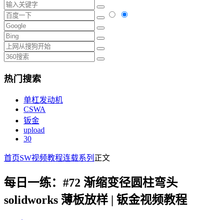
热门搜索
单杠发动机
CSWA
钣金
upload
30
首页
SW视频教程
连载系列
正文
每日一练：#72 渐缩变径圆柱弯头
solidworks 薄板放样 | 钣金视频教程