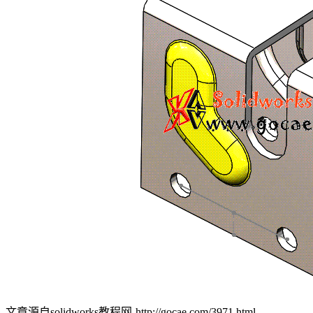
文章源自solidworks教程网-http://gocae.com/3971.html