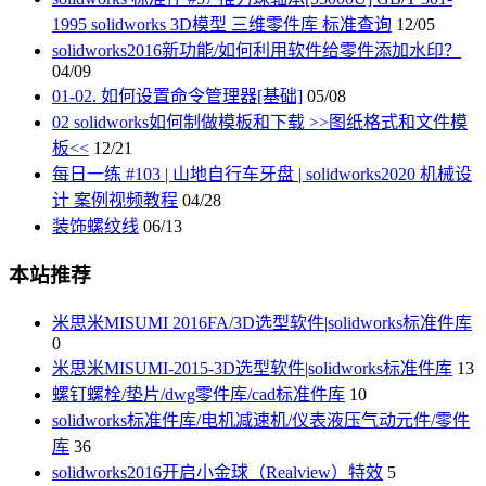
1995 solidworks 3D模型 三维零件库 标准查询
12/05
solidworks2016新功能/如何利用软件给零件添加水印？
04/09
01-02. 如何设置命令管理器[基础]
05/08
02 solidworks如何制做模板和下载 >>图纸格式和文件模
板<<
12/21
每日一练 #103 | 山地自行车牙盘 | solidworks2020 机械设
计 案例视频教程
04/28
装饰螺纹线
06/13
本站推荐
米思米MISUMI 2016FA/3D选型软件|solidworks标准件库
0
米思米MISUMI-2015-3D选型软件|solidworks标准件库
13
螺钉螺栓/垫片/dwg零件库/cad标准件库
10
solidworks标准件库/电机减速机/仪表液压气动元件/零件
库
36
solidworks2016开启小金球（Realview）特效
5