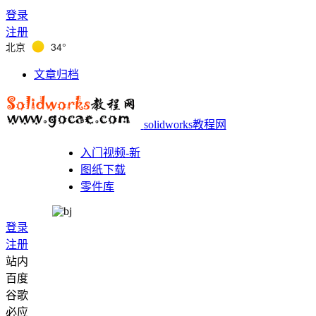
登录
注册
北京
34°
文章归档
solidworks教程网
入门视频-新
图纸下载
零件库
登录
注册
站内
百度
谷歌
必应