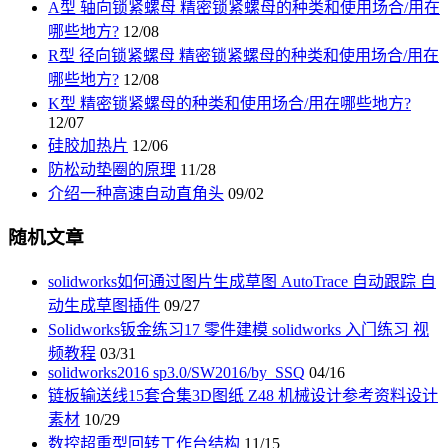
A型 轴向锁紧螺母 精密锁紧螺母的种类和使用场合/用在
哪些地方?
12/08
R型 径向锁紧螺母 精密锁紧螺母的种类和使用场合/用在
哪些地方?
12/08
K型 精密锁紧螺母的种类和使用场合/用在哪些地方?
12/07
硅胶加热片
12/06
防松动垫圈的原理
11/28
介绍一种高速自动直角头
09/02
随机文章
solidworks如何通过图片生成草图 AutoTrace 自动跟踪 自
动生成草图插件
09/27
Solidworks钣金练习17 零件建模 solidworks 入门练习 视
频教程
03/31
solidworks2016 sp3.0/SW2016/by_SSQ
04/16
链板输送线15套合集3D图纸 Z48 机械设计参考资料设计
素材
10/29
数控超重型回转工作台结构
11/15