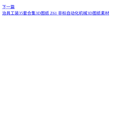
下一篇
治具工装35套合集3D图纸 Z61 非标自动化机械3D图纸素材