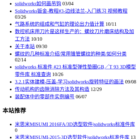
solidworks如何画吊钩
03/04
Solidworks钣金-教程#3-边线法兰-入门练习 视频教程
03/26
气路系统的组成和气缸的理论出力值计算
10/11
数控机床用刀片是这样生产的：螺纹刀片磨床结构及加
工方法
10/10
关于本站
09/30
螺纹的几种标准介绍/常用锥管螺纹的种类/如何分类
02/14
solidworks 标准件 #23 标准型弹性垫圈GB╱T 93 3D模型
零件库 标准查询
10/26
3.2.1实体建模-压盖-学习solidworks旋转特征的画法
09/08
传动机构的齿隙消除方法及其构造
12/29
装配体中的零部件实例编号
06/07
本站推荐
米思米MISUMI 2016FA/3D选型软件|solidworks标准件库
0
米思米MISUMI-2015-3D选型软件|solidworks标准件库
13