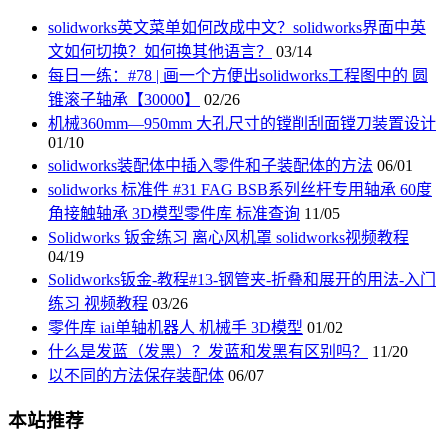
solidworks英文菜单如何改成中文？solidworks界面中英
文如何切换？如何换其他语言？
03/14
每日一练：#78 | 画一个方便出solidworks工程图中的 圆
锥滚子轴承【30000】
02/26
机械360mm—950mm 大孔尺寸的镗削刮面镗刀装置设计
01/10
solidworks装配体中插入零件和子装配体的方法
06/01
solidworks 标准件 #31 FAG BSB系列丝杆专用轴承 60度
角接触轴承 3D模型零件库 标准查询
11/05
Solidworks 钣金练习 离心风机罩 solidworks视频教程
04/19
Solidworks钣金-教程#13-钢管夹-折叠和展开的用法-入门
练习 视频教程
03/26
零件库 iai单轴机器人 机械手 3D模型
01/02
什么是发蓝（发黑）？发蓝和发黑有区别吗？
11/20
以不同的方法保存装配体
06/07
本站推荐