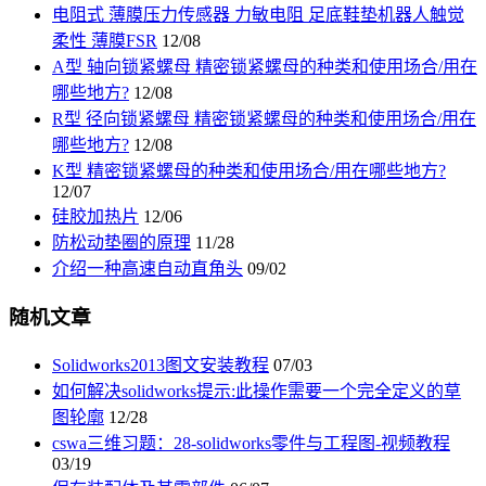
电阻式 薄膜压力传感器 力敏电阻 足底鞋垫机器人触觉
柔性 薄膜FSR
12/08
A型 轴向锁紧螺母 精密锁紧螺母的种类和使用场合/用在
哪些地方?
12/08
R型 径向锁紧螺母 精密锁紧螺母的种类和使用场合/用在
哪些地方?
12/08
K型 精密锁紧螺母的种类和使用场合/用在哪些地方?
12/07
硅胶加热片
12/06
防松动垫圈的原理
11/28
介绍一种高速自动直角头
09/02
随机文章
Solidworks2013图文安装教程
07/03
如何解决solidworks提示:此操作需要一个完全定义的草
图轮廓
12/28
cswa三维习题：28-solidworks零件与工程图-视频教程
03/19