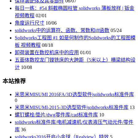
保存装配体及其零部件
06/07
每日一练：#54 斜截椭圆柱管 solidworks 薄板放样 | 钣金
视频教程
02/01
角度运行尺寸
10/06
solidworks中的运算符、函数、常数和iff函数
05/24
Solidworks工程图 #1 如是何制作的Solidworks的工程图模
板 视频教程
08/18
卸荷装置在数控机床中的应用
01/01
五面体数控龙门镗铣床的大跨距（5米以上）横梁结构设
计
10/08
本站推荐
米思米MISUMI 2016FA/3D选型软件|solidworks标准件库
0
米思米MISUMI-2015-3D选型软件|solidworks标准件库
13
螺钉螺栓/垫片/dwg零件库/cad标准件库
10
solidworks标准件库/电机减速机/仪表液压气动元件/零件
库
36
solidworks2016开启小金球（Realview）特效
5