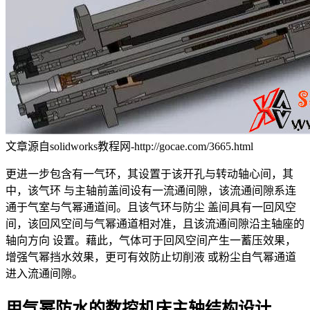
文章源自solidworks教程网-http://gocae.com/3665.html
更进一步包含有一气环，其设置于该开孔与转动轴心间，其
中，该气环 与主轴前盖间设有一流通间隙，该流通间隙系连
通于气室与气幂通道间。且该气环与防尘 盖间具有一回风空
间，该回风空间与气幂通道相对准，且该流通间隙沿主轴座的
轴向方向 设置。藉此，气体可于回风空间产生一蓄压效果，
增强气幂挡水效果，更可有效防止切削液 或粉尘自气幂通道
进入流通间隙。
用气幂防水的数控机床主轴结构设计