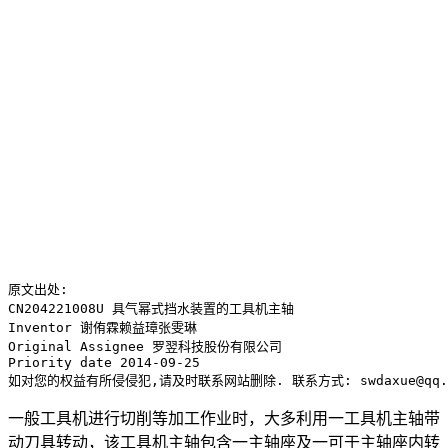
原文出处:

CN204221008U 具气幂式挡水装置的工具机主轴

Inventor 谢侑霖赖益璋张雯琳 

Original Assignee 罗翌科技股份有限公司 

Priority date 2014-09-25

如对您的权益有所侵侵犯,请及时联系网站删除. 联系方式: swdaxue@qq.
一般工具机进行切削等加工作业时，大多利用一工具机主轴带
动刀具转动，该工具机主轴包含一主轴座及一可于主轴座内转