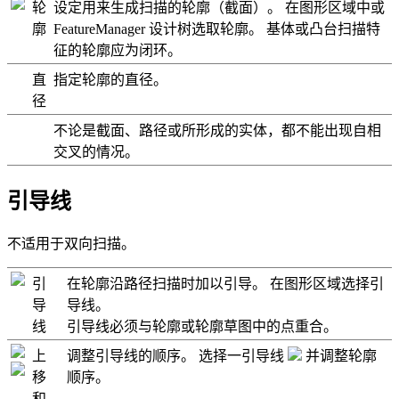
轮
设定用来生成扫描的轮廓（截面）。 在图形区域中或
廓
FeatureManager 设计树选取轮廓。 基体或凸台扫描特
征的轮廓应为闭环。
直
指定轮廓的直径。
径
不论是截面、路径或所形成的实体，都不能出现自相
交叉的情况。
引导线
不适用于双向扫描。
引
在轮廓沿路径扫描时加以引导。 在图形区域选择引
导
导线。
线
引导线必须与轮廓或轮廓草图中的点重合。
上
调整引导线的顺序。 选择一引导线
并调整轮廓
移
顺序。
和