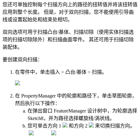
您还可单独控制每个扫描方向上的路径的扭转值并将该扭转值
应用到整个长度。 但是，对于双向扫描，您不能使用引导曲
线或设置起始处和结束处相切。
双向选项可用于扫描凸台/基体、扫描切除（使用实体扫描选
项的扫描切除除外）和扫描曲面零件。 其还可用于扫描切除
装配体。
要创建双向扫描：
在零件中，单击
插入
>
凸台/基体
>
扫描
。
在 PropertyManager 中的
轮廓和路径
下，单击
草图轮廓
，
然后执行以下操作：
在弹出窗口 FeatureManager 设计树中，为
轮廓
选择
Sketch8
，并为
路径
选择
螺旋线/涡状线
。
您可单击
方向 1
和
方向 2
来切换扫描方向。