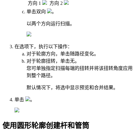
方向 1
方向 2
单击
双向
。
以两个方向运行扫描。
在
选项
下，执行以下操作：
对于
轮廓方向
，单击
随路径变化
。
对于
轮廓扭转
，单击
无
。
您可单独指定扫描每端的扭转并将该扭转角度应用
到整个路径。
默认情况下，将选中
显示预览
和
合并结果
。
单击
。
使用圆形轮廓创建杆和管筒