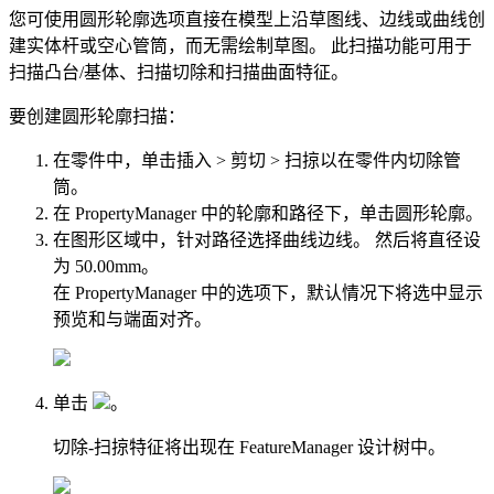
您可使用
圆形轮廓
选项直接在模型上沿草图线、边线或曲线创
建实体杆或空心管筒，而无需绘制草图。 此扫描功能可用于
扫描凸台/基体
、
扫描切除
和
扫描曲面
特征。
要创建圆形轮廓扫描：
在零件中，单击
插入
>
剪切
>
扫掠
以在零件内切除管
筒。
在 PropertyManager 中的
轮廓和路径
下，单击
圆形轮廓
。
在图形区域中，针对
路径
选择曲线边线。 然后将
直径
设
为
50.00mm
。
在 PropertyManager 中的
选项
下，默认情况下将选中
显示
预览
和
与端面对齐
。
单击
。
切除-扫掠
特征将出现在 FeatureManager 设计树中。