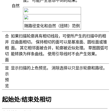
度。 可能产生意想不到的结果。
自然
随路径变化
和
自然
（扭转）范例
合
如果扫描轮廓具有相切线段，可使所产生的扫描中的相
并
应曲面相切。 保持相切的面可以是基准面、圆柱面或锥
相
面。 其它相邻面被合并，轮廓被近似处理。 草图圆弧可
切
能转换为样条曲线。 使用引导线时不会产生效果。
面
显
显示扫描的上色预览。 消除选择以只显示轮廓和路径。
示
预
览
起始处/结束处相切