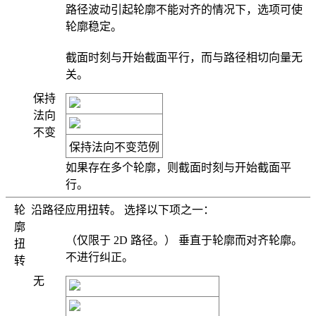
路径波动引起轮廓不能对齐的情况下，选项可使
轮廓稳定。
截面时刻与开始截面平行，而与路径相切向量无
关。
保持
法向
不变
保持法向不变
范例
如果存在多个轮廓，则截面时刻与开始截面平
行。
轮
沿路径应用扭转。 选择以下项之一：
廓
（仅限于 2D 路径。） 垂直于轮廓而对齐轮廓。
扭
不进行纠正。
转
无