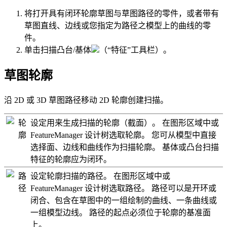
将打开具有闭环轮廓草图与草图路径的零件，或者带有
草图直线、边线或您指定为路径之模型上的曲线的零
件。
单击
扫描凸台/基体
（“特征”工具栏）。
草图轮廓
沿 2D 或 3D 草图路径移动 2D 轮廓创建扫描。
轮
设定用来生成扫描的轮廓（截面）。 在图形区域中或
廓
FeatureManager 设计树选取轮廓。 您可从模型中直接
选择面、边线和曲线作为扫描轮廓。 基体或凸台扫描
特征的轮廓应为闭环。
路
设定轮廓扫描的路径。 在图形区域中或
径
FeatureManager 设计树选取路径。 路径可以是开环或
闭合、包含在草图中的一组绘制的曲线、一条曲线或
一组模型边线。 路径的起点必须位于轮廓的基准面
上。