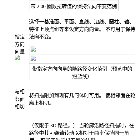
带 2.00 圈数扭转值的
保持法向不变
范例
选择一基准面、平面、直线、边线、圆柱、轴、
特征上顶点组等来设定方向向量。 不可用于
保持
指定
法向不变
。
方向
向量
带
指定方向向量
的
随路径变化
范例（预览中的
短蓝线）
与相
将扫描附加到现有几何体时可用。 使相邻面在轮
邻面
廓上相切。
相切
（仅限于 3D 路径。） 当轮廓沿路径扫描时，在
路径中其可绕轴转动以相对于曲率保持同一角