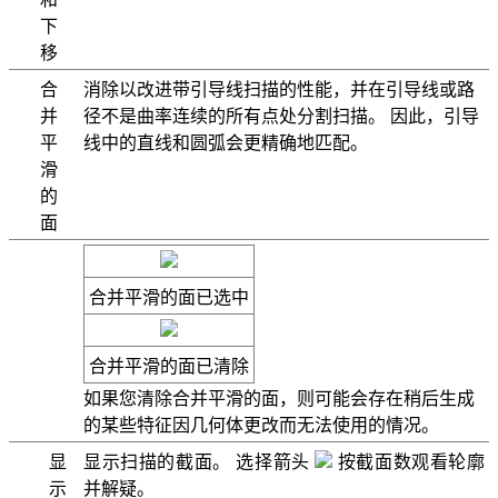
下
移
合
消除以改进带引导线扫描的性能，并在引导线或路
并
径不是曲率连续的所有点处分割扫描。 因此，引导
平
线中的直线和圆弧会更精确地匹配。
滑
的
面
合并平滑的面
已选中
合并平滑的面
已清除
如果您清除
合并平滑的面
，则可能会存在稍后生成
的某些特征因几何体更改而无法使用的情况。
显
显示扫描的截面。 选择箭头
按
截面数
观看轮廓
示
并解疑。