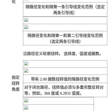
化
随路径变化
和
随第一条引导线变化
范例（选定
两条引导线）
随路径变化
和
随第一和第二引导线
变化
范例
（选定两条引导线）
沿路径定义轮廓扭转。 选择
度
、
弧度
或
圈数
。
指定
带有 2.00 圈数
扭转
值的
随路径变化
范例
扭转
对于闭合路径，扭转值必须与多重完整反转对
角度
等，例如，360 度或 6.2831 弧度。