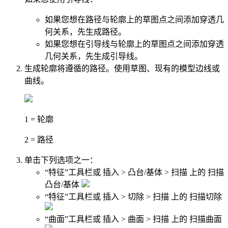
如果您想在路径与轮廓上的草图点之间添加穿透几
何关系，先生成路径。
如果您想在引导线与轮廓上的草图点之间添加穿透
几何关系，先生成引导线。
生成轮廓将遵循的路径。使用草图、现有的模型边线或
曲线。
1 =
轮廓
2 =
路径
单击下列选项之一：
“特征”工具栏或
插入
>
凸台/基体
>
扫描
上的
扫描
凸台/基体
“特征”工具栏或
插入
>
切除
>
扫描
上的
扫描切除
“曲面”工具栏或
插入
>
曲面
>
扫描
上的
扫描曲面