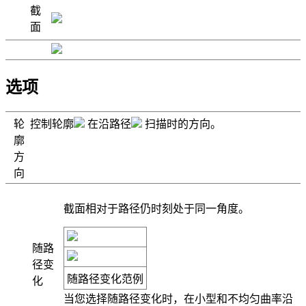
截
面
选项
轮
控制
轮廓
在沿
路径
扫描时的方向。
廓
方
向
截面相对于路径仍时刻处于同一角度。
随路
径变
随路径变化
范例
化
当您选择
随路径变化
时，在小型和不均匀曲率沿