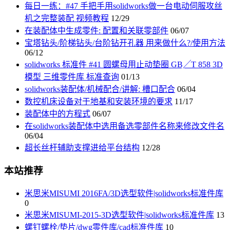
每日一练：#47 手把手用solidworks做一台电动伺服攻丝
机之完整装配 视频教程
12/29
在装配体中生成零件: 配置和关联零部件
06/07
宝塔钻头/阶梯钻头/台阶钻开孔器 用来做什么?/使用方法
06/12
solidworks 标准件 #41 圆螺母用止动垫圈 GB╱T 858 3D
模型 三维零件库 标准查询
01/13
solidworks装配体/机械配合/讲解: 槽口配合
06/04
数控机床设备对于地基和安装环境的要求
11/17
装配体中的方程式
06/07
在solidworks装配体中选用备选零部件名称来修改文件名
06/04
超长丝杆辅助支撑进给平台结构
12/28
本站推荐
米思米MISUMI 2016FA/3D选型软件|solidworks标准件库
0
米思米MISUMI-2015-3D选型软件|solidworks标准件库
13
螺钉螺栓/垫片/dwg零件库/cad标准件库
10