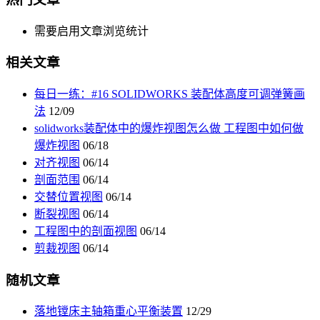
需要启用文章浏览统计
相关文章
每日一练：#16 SOLIDWORKS 装配体高度可调弹簧画
法
12/09
solidworks装配体中的爆炸视图怎么做 工程图中如何做
爆炸视图
06/18
对齐视图
06/14
剖面范围
06/14
交替位置视图
06/14
断裂视图
06/14
工程图中的剖面视图
06/14
剪裁视图
06/14
随机文章
落地镗床主轴箱重心平衡装置
12/29