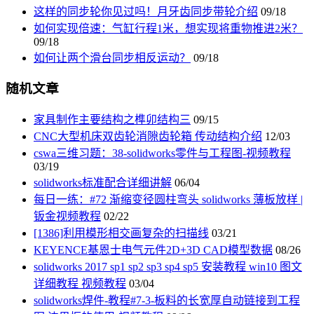
这样的同步轮你见过吗！月牙齿同步带轮介绍
09/18
如何实现倍速：气缸行程1米，想实现将重物推进2米？
09/18
如何让两个滑台同步相反运动？
09/18
随机文章
家具制作主要结构之榫卯结构三
09/15
CNC大型机床双齿轮消隙齿轮箱 传动结构介绍
12/03
cswa三维习题：38-solidworks零件与工程图-视频教程
03/19
solidworks标准配合详细讲解
06/04
每日一练：#72 渐缩变径圆柱弯头 solidworks 薄板放样 |
钣金视频教程
02/22
[1386]利用模形相交画复杂的扫描线
03/21
KEYENCE基恩士电气元件2D+3D CAD模型数据
08/26
solidworks 2017 sp1 sp2 sp3 sp4 sp5 安装教程 win10 图文
详细教程 视频教程
03/04
solidworks焊件-教程#7-3-板料的长宽厚自动链接到工程