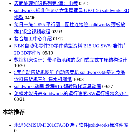
表面处理知识系列第2篇：电镀
05/15
solidworks 标准件 #97 六角厚螺母 GB/T 56 solidworks 3D
模型
04/06
每日一练：#55 平行圆口圆柱连接管 solidworks 薄板放
样 | 钣金视频教程
02/03
复合加工中心介绍
01/12
NBK自动化零件3D零件选型资料 B15 UG SW标准件库
2D 3D零件库
05/19
数控机床设计：带平衡系统的龙门式立式车床结构设计
10/30
5套自动售货机图纸 自动售卖机 solidworks3d模型 食品
饮料售货机三维 售水机图纸
10/08
solidworks动画-教程#16-翻转阶梯玩具动画
09/27
怎样才能提高Solidworks的运行速度/SW运行慢怎么办？
08/21
本站推荐
米思米MISUMI 2016FA/3D选型软件|solidworks标准件库
0