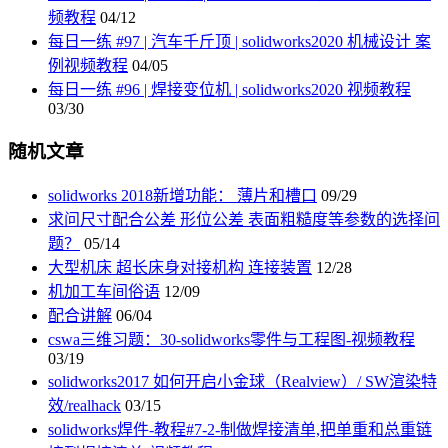
频教程
04/12
每日一练 #97 | 汽车千斤顶 | solidworks2020 机械设计 案
例视频教程
04/05
每日一练 #96 | 焊接变位机 | solidworks2020 视频教程
03/30
随机文章
solidworks 2018新增功能： 薄片和槽口
09/29
求问尺寸配合公差 形位公差 表面粗糙度等参数的选择问
题？
05/14
大型机床 超长床身对接机构 连接装置
12/28
机加工车间俗语
12/09
配合讲解
06/04
cswa三维习题：30-solidworks零件与工程图-视频教程
03/19
solidworks2017 如何开启小金球（Realview）/ SW渲染特
效/realhack
03/15
solidworks焊件-教程#7-2-制做焊接清单,把单重和总重链