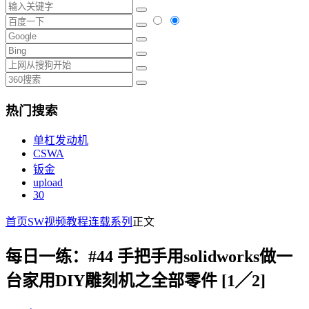
热门搜索
单杠发动机
CSWA
钣金
upload
30
首页
SW视频教程
连载系列
正文
每日一练：#44 手把手用solidworks做一
台家用DIY雕刻机之全部零件 [1╱2]