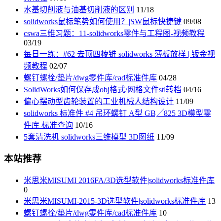
水基切削液与油基切削液的区别
11/18
solidworks鼠标笔势如何使用？|SW鼠标快捷键
09/08
cswa三维习题：11-solidworks零件与工程图-视频教程
03/19
每日一练：#62 去顶四棱锥 solidworks 薄板放样 | 钣金视
频教程
02/07
螺钉螺栓/垫片/dwg零件库/cad标准件库
04/28
SolidWorks如何保存成obj格式/网格文件stl转档
04/16
偏心摆动型齿轮装置的工业机械人结构设计
11/09
solidworks 标准件 #4 吊环螺钉 A型 GB╱825 3D模型零
件库 标准查询
10/16
5套清洗机 solidworks三维模型 3D图纸
11/09
本站推荐
米思米MISUMI 2016FA/3D选型软件|solidworks标准件库
0
米思米MISUMI-2015-3D选型软件|solidworks标准件库
13
螺钉螺栓/垫片/dwg零件库/cad标准件库
10