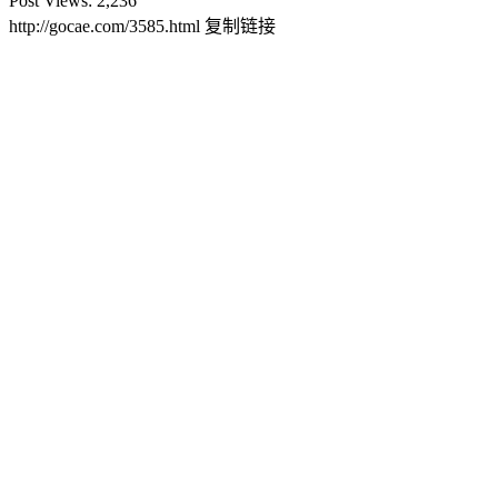
Post Views:
2,236
http://gocae.com/3585.html
复制链接