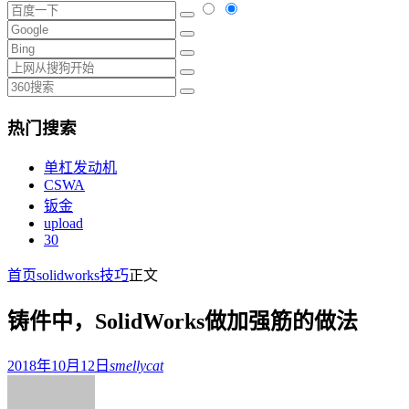
热门搜索
单杠发动机
CSWA
钣金
upload
30
首页
solidworks技巧
正文
铸件中，SolidWorks做加强筋的做法
2018年10月12日
smellycat