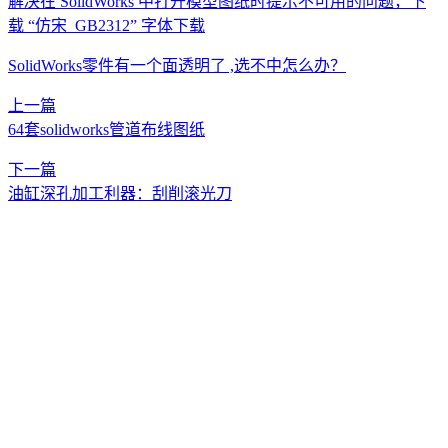
解决在 SolidWorks 中打开模型图纸时提示不可用的问题，下
载 “仿宋_GB2312” 字体下载
SolidWorks零件有一个面透明了 ,选不中怎么办？
上一篇
64套solidworks管道布线图纸
下一篇
油缸深孔加工利器：刮削滚光刀