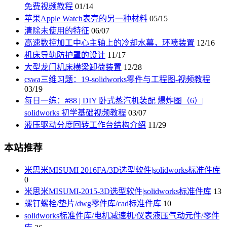
免费视频教程
01/14
苹果Apple Watch表壳的另一种材料
05/15
清除未使用的特征
06/07
高速数控加工中心主轴上的冷却水幕，环喷装置
12/16
机床导轨防护罩的设计
11/17
大型龙门机床横梁卸荷装置
12/28
cswa三维习题：19-solidworks零件与工程图-视频教程
03/19
每日一练：#88 | DIY 卧式蒸汽机装配 爆炸图（6）|
solidworks 初学基础视频教程
03/07
液压驱动分度回转工作台结构介绍
11/29
本站推荐
米思米MISUMI 2016FA/3D选型软件|solidworks标准件库
0
米思米MISUMI-2015-3D选型软件|solidworks标准件库
13
螺钉螺栓/垫片/dwg零件库/cad标准件库
10
solidworks标准件库/电机减速机/仪表液压气动元件/零件