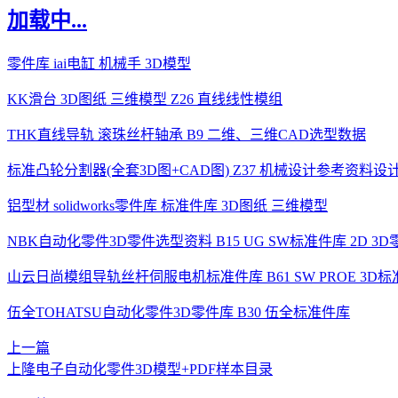
加载中...
零件库 iai电缸 机械手 3D模型
KK滑台 3D图纸 三维模型 Z26 直线线性模组
THK直线导轨 滚珠丝杆轴承 B9 二维、三维CAD选型数据
标准凸轮分割器(全套3D图+CAD图) Z37 机械设计参考资料设
铝型材 solidworks零件库 标准件库 3D图纸 三维模型
NBK自动化零件3D零件选型资料 B15 UG SW标准件库 2D 3
山云日尚模组导轨丝杆伺服电机标准件库 B61 SW PROE 3D
伍全TOHATSU自动化零件3D零件库 B30 伍全标准件库
上一篇
上隆电子自动化零件3D模型+PDF样本目录