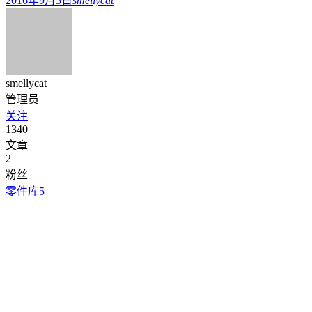
2016年9月5日
smellycat
smellycat
管理员
关注
1340
文章
2
粉丝
零件库
5