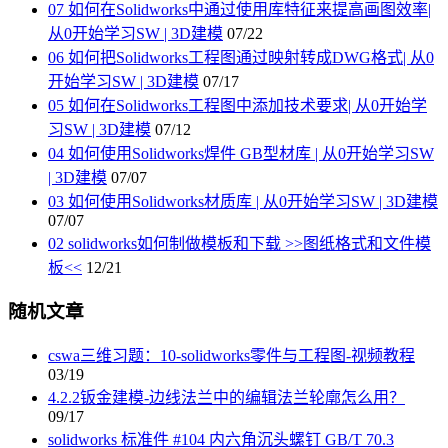
07 如何在Solidworks中通过使用库特征来提高画图效率|
从0开始学习SW | 3D建模
07/22
06 如何把Solidworks工程图通过映射转成DWG格式| 从0
开始学习SW | 3D建模
07/17
05 如何在Solidworks工程图中添加技术要求| 从0开始学
习SW | 3D建模
07/12
04 如何使用Solidworks焊件 GB型材库 | 从0开始学习SW
| 3D建模
07/07
03 如何使用Solidworks材质库 | 从0开始学习SW | 3D建模
07/07
02 solidworks如何制做模板和下载 >>图纸格式和文件模
板<<
12/21
随机文章
cswa三维习题：10-solidworks零件与工程图-视频教程
03/19
4.2.2钣金建模-边线法兰中的编辑法兰轮廓怎么用？
09/17
solidworks 标准件 #104 内六角沉头螺钉 GB/T 70.3