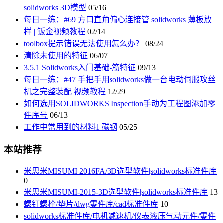
solidworks 3D模型
05/16
每日一练：#69 方口直角偏心连接管 solidworks 薄板放
样 | 钣金视频教程
02/14
toolbox提示错误无法使用怎么办？
08/24
清除未使用的特征
06/07
3.5.1 Solidworks入门基础-筋特征
09/13
每日一练：#47 手把手用solidworks做一台电动伺服攻丝
机之完整装配 视频教程
12/29
如何选用SOLIDWORKS Inspection手动为工程图添加零
件序号
06/13
工作中常用到的材料1 碳钢
05/25
本站推荐
米思米MISUMI 2016FA/3D选型软件|solidworks标准件库
0
米思米MISUMI-2015-3D选型软件|solidworks标准件库
13
螺钉螺栓/垫片/dwg零件库/cad标准件库
10
solidworks标准件库/电机减速机/仪表液压气动元件/零件