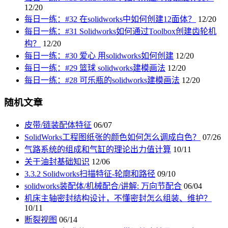
12/20
每日一练：#32 在solidworks中如何创建12面体？
12/20
每日一练：#31 Solidworks如何通过Toolbox创建齿轮机
构？
12/20
每日一练：#30 爱心 用solidworks如何创建
12/20
每日一练：#29 篮球 solidworks建模画法
12/20
每日一练：#28 可乐瓶的solidworks建模画法
12/20
随机文章
皮带/链装配体特征
06/07
SolidWorks工程图纸张的颜色如何怎么调成白色？
07/26
气路系统的组成和气缸的理论出力值计算
10/11
关于油封基础知识
12/06
3.3.2 Solidworks扫描特征-轮廓和路径
09/10
solidworks装配体/机械配合/讲解: 万向节配合
06/04
机床主轴密封结构设计，不懂密封怎么组装、维护？
10/11
断裂视图
06/14