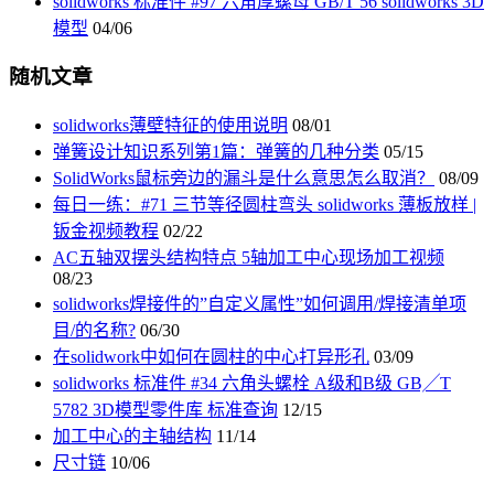
solidworks 标准件 #97 六角厚螺母 GB/T 56 solidworks 3D
模型
04/06
随机文章
solidworks薄壁特征的使用说明
08/01
弹簧设计知识系列第1篇：弹簧的几种分类
05/15
SolidWorks鼠标旁边的漏斗是什么意思怎么取消？
08/09
每日一练：#71 三节等径圆柱弯头 solidworks 薄板放样 |
钣金视频教程
02/22
AC五轴双摆头结构特点 5轴加工中心现场加工视频
08/23
solidworks焊接件的”自定义属性”如何调用/焊接清单项
目/的名称?
06/30
在solidwork中如何在圆柱的中心打异形孔
03/09
solidworks 标准件 #34 六角头螺栓 A级和B级 GB╱T
5782 3D模型零件库 标准查询
12/15
加工中心的主轴结构
11/14
尺寸链
10/06