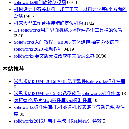
solidworks如何旋转剖视图
06/11
机械设计中有关材料、加工工艺、材料力学等6个方面的
总结
09/17
机床大型工作台拼接精确定位机构
11/22
1.1 solidworks用户界面概述/SW软件各个工具栏的位置
09/01
Solidworks入门教程：EB085 实体建模 抽壳命令练习
solidworks2020 视频教程
04/19
solidworks 英文版无法改成中文版怎么办
06/30
本站推荐
米思米MISUMI 2016FA/3D选型软件|solidworks标准件库
0
米思米MISUMI-2015-3D选型软件|solidworks标准件库
13
螺钉螺栓/垫片/dwg零件库/cad标准件库
10
solidworks标准件库/电机减速机/仪表液压气动元件/零件
库
36
solidworks2016开启小金球（Realview）特效
5