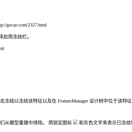
/gocae.com/2327.html
择
启用冻结栏
。
ml
击
冻结
以冻结该特征以及在 FeatureManager 设计树中位于
们从模型重建中排除。 用锁定图标
和灰色文字来表示已冻结