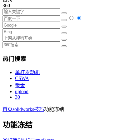
360
热门搜索
单杠发动机
CSWA
钣金
upload
30
首页
solidworks技巧
功能冻结
功能冻结