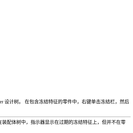
ger 设计树。 在包含冻结特征的零件中，右键单击冻结栏，然后
计树。 在装配体树中，指示器显示在过期的冻结特征上，但并不在零