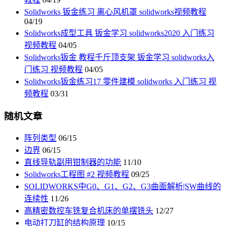
Solidworks 钣金练习 离心风机罩 solidworks视频教程
04/19
Solidworks成型工具 钣金学习 solidworks2020 入门练习
视频教程
04/05
Solidworks钣金 教程千斤顶支架 钣金学习 solidworks入
门练习 视频教程
04/05
Solidworks钣金练习17 零件建模 solidworks 入门练习 视
频教程
03/31
随机文章
阵列类型
06/15
边界
06/15
直线导轨副用钳制器的功能
11/10
Solidworks工程图 #2 视频教程
09/25
SOLIDWORKS中G0、G1、G2、G3曲面解析|SW曲线的
连续性
11/26
高精密数控车铣复合机床的单摆铣头
12/27
电动打刀缸的结构原理
10/15