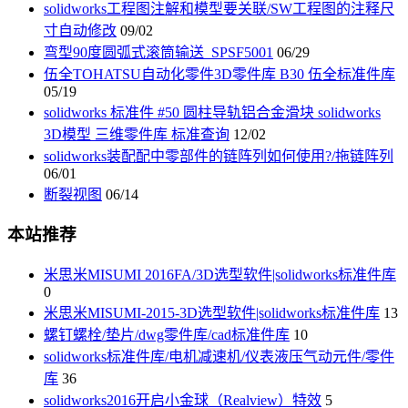
solidworks工程图注解和模型要关联/SW工程图的注释尺
寸自动修改
09/02
弯型90度圆弧式滚筒输送_SPSF5001
06/29
伍全TOHATSU自动化零件3D零件库 B30 伍全标准件库
05/19
solidworks 标准件 #50 圆柱导轨铝合金滑块 solidworks
3D模型 三维零件库 标准查询
12/02
solidworks装配配中零部件的链阵列如何使用?/拖链阵列
06/01
断裂视图
06/14
本站推荐
米思米MISUMI 2016FA/3D选型软件|solidworks标准件库
0
米思米MISUMI-2015-3D选型软件|solidworks标准件库
13
螺钉螺栓/垫片/dwg零件库/cad标准件库
10
solidworks标准件库/电机减速机/仪表液压气动元件/零件
库
36
solidworks2016开启小金球（Realview）特效
5