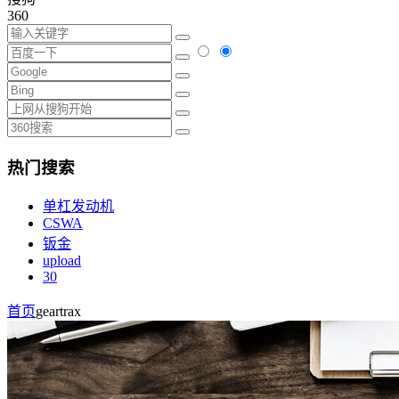
360
热门搜索
单杠发动机
CSWA
钣金
upload
30
首页
geartrax