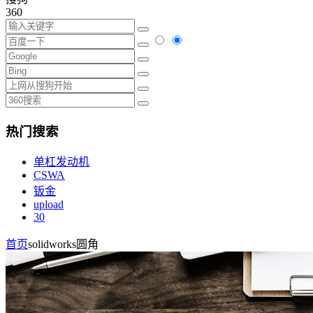
360
热门搜索
单杠发动机
CSWA
钣金
upload
30
首页
solidworks圆角