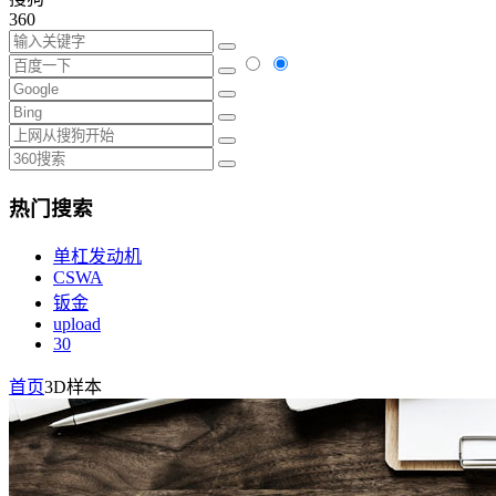
360
热门搜索
单杠发动机
CSWA
钣金
upload
30
首页
3D样本