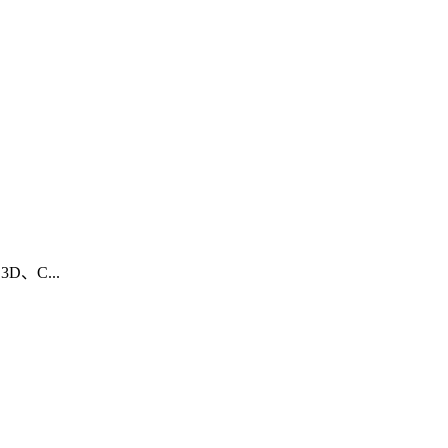
3D、C...