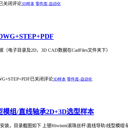
已关闭评论
3D样本
零件库-自动化
WG+STEP+PDF
据（电子目录及2D、3D CAD数据在CadFiles文件夹下）
+STEP+PDF
已关闭评论
3D样本
零件库-自动化
型模组/直线轴承2D+3D选型样本
装，目录截图如下 上银Hiwinmi滚珠丝杆\直线导轨\线型模组\轴