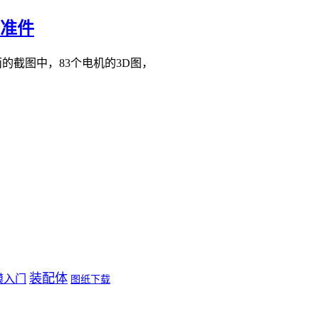
标准件
面的截图中，83个电机的3D图，
装配体
模入门
图纸下载