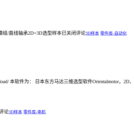
模组/直线轴承2D+3D选型样本
已关闭评论
3D样本
零件库-自动化
download/ 本软件为： 日本东方马达三维选型软件Orientalmotor，2D、
评论
3D样本
零件库-电机