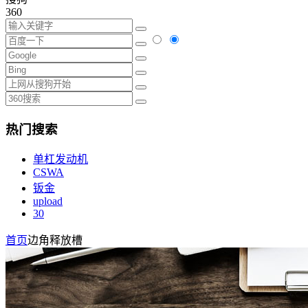
360
热门搜索
单杠发动机
CSWA
钣金
upload
30
首页
边角释放槽