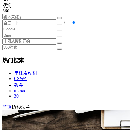
搜狗
360
热门搜索
单杠发动机
CSWA
钣金
upload
30
首页
边线法兰