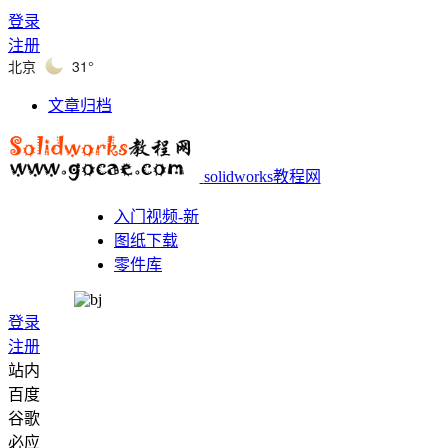
登录
注册
北京
31°
文章归档
solidworks教程网
入门视频-新
图纸下载
零件库
登录
注册
站内
百度
谷歌
必应