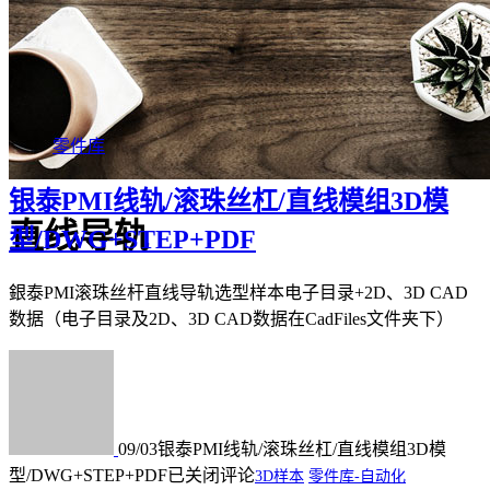
零件库
银泰PMI线轨/滚珠丝杠/直线模组3D模
直线导轨
型/DWG+STEP+PDF
銀泰PMI滚珠丝杆直线导轨选型样本电子目录+2D、3D CAD
数据（电子目录及2D、3D CAD数据在CadFiles文件夹下）
09/03
银泰PMI线轨/滚珠丝杠/直线模组3D模
型/DWG+STEP+PDF
已关闭评论
3D样本
零件库-自动化