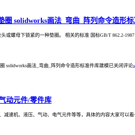
圈 solidworks画法_弯曲_阵列命令造
eth）是用于螺栓头或螺母下锁紧的一种垫圈。 相关的标准 国标GB/T 862.2-
 solidworks画法_弯曲_阵列命令造形标准件库建模
已关闭评论
s
液压气动元件/零件库
各类电机、减速机、液压、气动、电气元件等等，具体的内容大家可