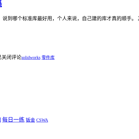
集
，说到哪个标准库最好用，个人来说，自己建的库才真的顺手。 
已关闭评论
solidworks
零件库
每日一练
门
钣金
CSWA