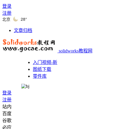
登录
注册
北京
28°
文章归档
solidworks教程网
入门视频-新
图纸下载
零件库
登录
注册
站内
百度
谷歌
必应