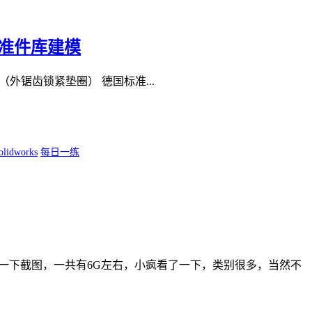
形标准件库建模
1987（外锯齿锁紧垫圈） 德国标准...
olidworks
每日一练
以看一下截图，一共有6G左右，小疯看了一下，类别很多，当然不