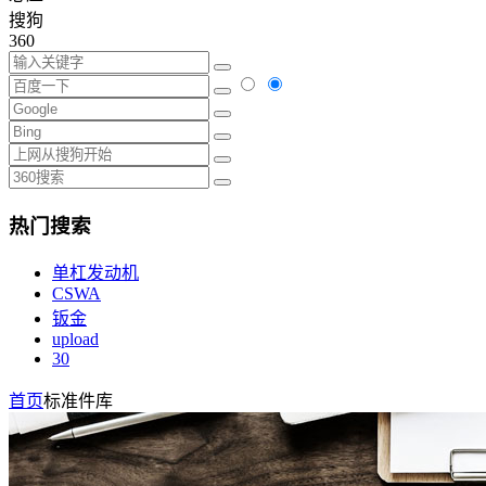
搜狗
360
热门搜索
单杠发动机
CSWA
钣金
upload
30
首页
标准件库