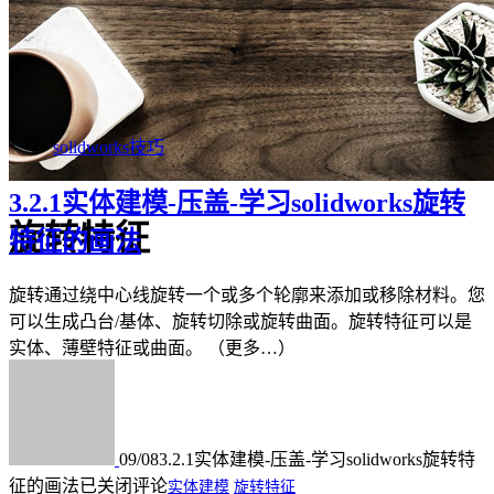
solidworks技巧
3.2.1实体建模-压盖-学习solidworks旋转
旋转特征
特征的画法
旋转通过绕中心线旋转一个或多个轮廓来添加或移除材料。您
可以生成凸台/基体、旋转切除或旋转曲面。旋转特征可以是
实体、薄壁特征或曲面。 （更多…）
09/08
3.2.1实体建模-压盖-学习solidworks旋转特
征的画法
已关闭评论
实体建模
旋转特征