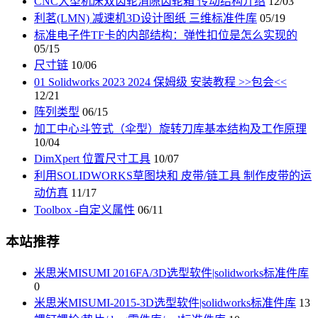
CNC大型机床双齿轮消隙齿轮箱 传动结构介绍
12/03
利茗(LMN) 减速机3D设计图纸 三维标准件库
05/19
标准电子件TF卡的内部结构：弹性扣位是怎么实现的
05/15
尺寸链
10/06
01 Solidworks 2023 2024 保姆级 安装教程 >>包会<<
12/21
阵列类型
06/15
加工中心斗笠式（伞型）旋转刀库基本结构及工作原理
10/04
DimXpert 位置尺寸工具
10/07
利用SOLIDWORKS草图块和 皮带/链工具 制作皮带的运
动仿真
11/17
Toolbox -自定义属性
06/11
本站推荐
米思米MISUMI 2016FA/3D选型软件|solidworks标准件库
0
米思米MISUMI-2015-3D选型软件|solidworks标准件库
13